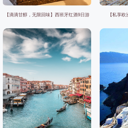
【滴滴甘醇，无限回味】西班牙红酒9日游
【私享欧